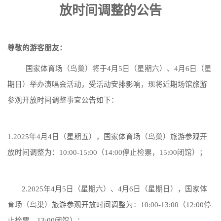
放时间调整的公告
尊敬的游客朋友：
国家体育场（鸟巢）将于4月5日（星期六）、4月6日（星
期日）举办演唱会活动，受活动安排影响，现将近期场馆旅游
参观开放时间调整事宜公告如下：
1.2025年4月4日（星期五），国家体育场（鸟巢）旅游参观开
放时间调整为：10:00-15:00（14:00停止检票，15:00闭馆）；
2.2025年4月5日（星期六）、4月6日（星期日），国家体
育场（鸟巢）旅游参观开放时间调整为：10:00-13:00（12:00停
止检票，13:00闭馆）；