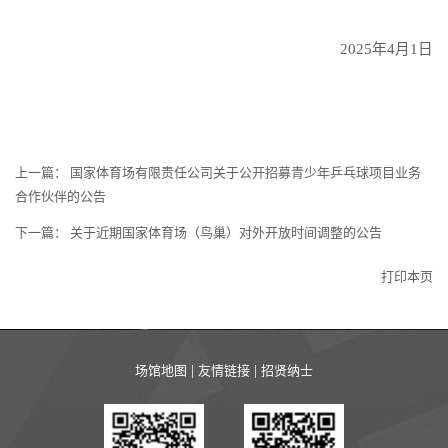
2025年4月1日
上一篇： 国家体育场有限责任公司关于公开招募青少年乒乓球项目业务
合作伙伴的公告
下一篇： 关于近期国家体育场（鸟巢）对外开放时间调整的公告
打印本页
|
|
场馆地图
友情链接
招贤纳士