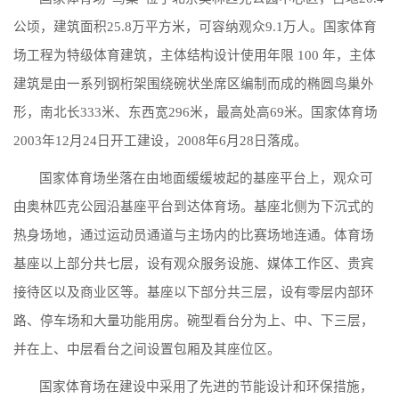
公顷，建筑面积25.8万平方米，可容纳观众9.1万人。国家体育
场工程为特级体育建筑，主体结构设计使用年限 100 年，主体
建筑是由一系列钢桁架围绕碗状坐席区编制而成的椭圆鸟巢外
形，南北长333米、东西宽296米，最高处高69米。国家体育场
2003年12月24日开工建设，2008年6月28日落成。
国家体育场坐落在由地面缓缓坡起的基座平台上，观众可
由奥林匹克公园沿基座平台到达体育场。基座北侧为下沉式的
热身场地，通过运动员通道与主场内的比赛场地连通。体育场
基座以上部分共七层，设有观众服务设施、媒体工作区、贵宾
接待区以及商业区等。基座以下部分共三层，设有零层内部环
路、停车场和大量功能用房。碗型看台分为上、中、下三层，
并在上、中层看台之间设置包厢及其座位区。
国家体育场在建设中采用了先进的节能设计和环保措施，