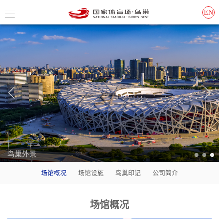
EN
鸟巢外景
场馆概况
场馆设施
鸟巢印记
公司简介
场馆概况