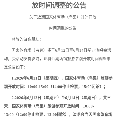
放时间调整的公告
关于近期国家体育场（鸟巢）对外开放
时间调整的公告
尊敬的游客朋友：
国家体育场（鸟巢）将于6月12日至6月14日举办演唱会活
动，受活动安排影响，现将近期场馆旅游参观开放时间调整事
宜公告如下：
1.2026年6月11日（星期四），国家体育场（鸟巢）旅游参
观开放时间：10:00-15:00（14:00停止检票，15:00闭馆）；
2.2026年6月12日（星期五）至6月14日（星期日），共三
天，国家体育场（鸟巢）旅游参观开放时间：10:00-
13:00（12:00停止检票，13:00闭馆），演唱会当天国家体育场